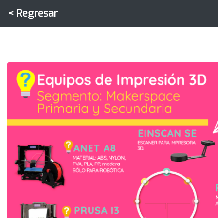
<
Regresar