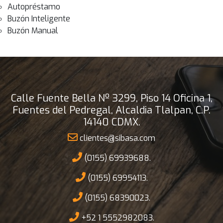
Autopréstamo
Buzón Inteligente
Buzón Manual
Calle Fuente Bella Nº 3299, Piso 14 Oficina 1,
Fuentes del Pedregal, Alcaldia Tlalpan, C.P.
14140 CDMX.
clientes@sibasa.com
(0155) 69939688.
(0155) 69954113.
(0155) 68390023.
+52 1 5552982083.